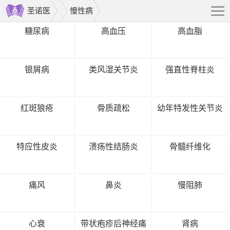
圣诺医
慢性病
糖尿病
高血压
高血脂
银屑病
类风湿关节炎
强直性脊柱炎
红斑狼疮
骨质疏松
幼年特发性关节炎
特应性皮炎
溃疡性结肠炎
骨髓纤维化
痛风
鼻炎
慢阻肺
心衰
带状疱疹后神经痛
肾病