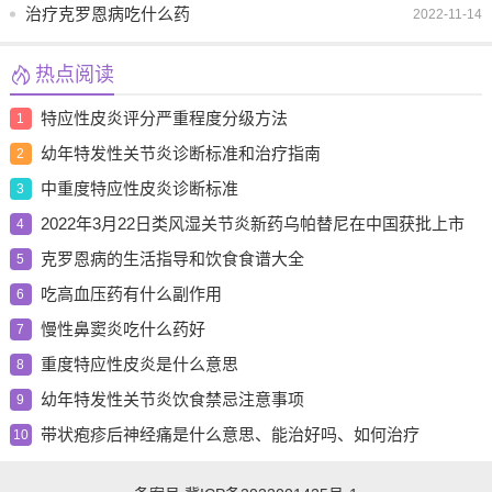
治疗克罗恩病吃什么药
2022-11-14
热点阅读
特应性皮炎评分严重程度分级方法
1
幼年特发性关节炎诊断标准和治疗指南
2
中重度特应性皮炎诊断标准
3
2022年3月22日类风湿关节炎新药乌帕替尼在中国获批上市
4
克罗恩病的生活指导和饮食食谱大全
5
吃高血压药有什么副作用
6
慢性鼻窦炎吃什么药好
7
重度特应性皮炎是什么意思
8
幼年特发性关节炎饮食禁忌注意事项
9
带状疱疹后神经痛是什么意思、能治好吗、如何治疗
10