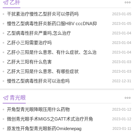
乙肝
干扰素治疗慢性乙型肝炎可以停药吗
2023-01-05
慢性乙型病毒性肝炎新药口服HBV cccDNA抑
2023-01-05
制剂可以特异性降低HBV感染肝细胞中
乙型病毒性肝炎严重吗,怎么治疗
2023-01-04
cccDNA的水平
乙肝小三阳需要治疗吗
2023-01-04
乙肝小三阳是什么意思、有什么症状、怎么治
2023-01-04
疗
乙肝大三阳有什么危害
2023-01-03
乙肝大三阳是什么意思、有哪些症状
2023-01-03
慢性乙型病毒性肝炎可以治愈吗
2022-12-31
青光眼
开角型青光眼降眼压用什么药物
2023-01-12
微创青光眼手术MIGS之GATT术式治疗开角
2023-01-12
型青光眼的疗效评价
原发性开角型青光眼新药Omidenepag
2023-01-11