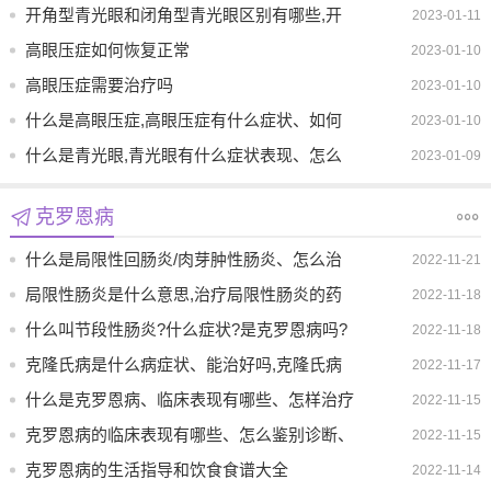
Isopropyl中文说明书
开角型青光眼和闭角型青光眼区别有哪些,开
2023-01-11
角型青光眼有哪些症状、高发人群有哪些、高
高眼压症如何恢复正常
2023-01-10
发人群有哪些
高眼压症需要治疗吗
2023-01-10
什么是高眼压症,高眼压症有什么症状、如何
2023-01-10
治疗
什么是青光眼,青光眼有什么症状表现、怎么
2023-01-09
样治疗和预防
克罗恩病
什么是局限性回肠炎/肉芽肿性肠炎、怎么治
2022-11-21
疗
局限性肠炎是什么意思,治疗局限性肠炎的药
2022-11-18
物是哪些
什么叫节段性肠炎?什么症状?是克罗恩病吗?
2022-11-18
有什么区别?吃什么药?
克隆氏病是什么病症状、能治好吗,克隆氏病
2022-11-17
的治疗方法有哪些
什么是克罗恩病、临床表现有哪些、怎样治疗
2022-11-15
克罗恩病的临床表现有哪些、怎么鉴别诊断、
2022-11-15
治疗方法有哪些
克罗恩病的生活指导和饮食食谱大全
2022-11-14