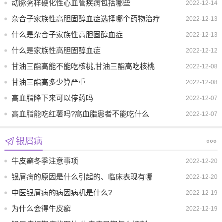
动脉粥样硬化性心血管疾病包括哪些
2022-12-14
杂合子家族性高胆固醇血症选择哪个药物治疗
2022-12-13
什么是杂合子家族性高胆固醇血症
2022-12-13
什么是家族性高胆固醇血症
2022-12-12
甘油三酯高能不能吃核桃,甘油三酯高吃核桃
2022-12-08
好吗
甘油三酯高多少算严重
2022-12-08
高血脂降下来可以停药吗
2022-12-07
高血脂能吃红薯吗?高血脂患者不能吃什么
2022-12-07
银屑病
牛皮癣冬季注意事项
2022-12-20
银屑病的原因是什么引起的、临床表现有哪
2022-12-20
些、如何治疗
中医银屑病的病因病机是什么?
2022-12-19
为什么会得牛皮癣
2022-12-19