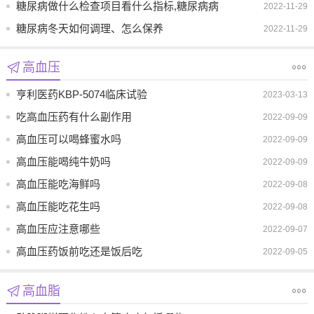
糖尿病做什么检查项目看什么指标,糖尿病病
2022-11-29
人控制指标和健康评估指标有哪些
糖尿病冬天如何调理、怎么保养
2022-11-29
高血压
亨利医药KBP-5074临床试验
2023-03-13
吃高血压药有什么副作用
2022-09-09
高血压可以喝蜂蜜水吗
2022-09-09
高血压能喝纯牛奶吗
2022-09-09
高血压能吃海鲜吗
2022-09-08
高血压能吃花生吗
2022-09-08
高血压应注意哪些
2022-09-07
高血压药饭前吃还是饭后吃
2022-09-05
高血脂