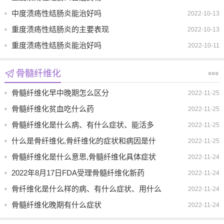
中度溃疡性结肠炎能治好吗
2022-10-13
重度溃疡性结肠炎的主要表现
2022-10-13
重度溃疡性结肠炎能治好吗
2022-10-11
骨髓纤维化
骨髓纤维化早中晚期怎么区分
2022-11-25
骨髓纤维化贫血吃什么药
2022-11-25
骨髓纤维化是什么病、有什么症状、能活多
2022-11-25
久、能不能治好
什么是骨纤维化,骨纤维化的症状和病因是什
2022-11-25
么、并发症有哪些
骨髓纤维化是什么意思,骨髓纤维化具体症状
2022-11-24
有哪些
2022年8月17日FDA受理骨髓纤维化新药
2022-11-24
Momelotinib(莫洛替尼)上市申请
骨纤维化是什么样的病、有什么症状、用什么
2022-11-24
药
骨髓纤维化晚期有什么症状
2022-11-24