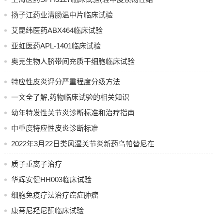
肠炎)
扬子江药业清肠温中片临床试验
艾昆纬医药ABX464临床试验
亚虹医药APL-1401临床试验
奥克生物人脐带间充质干细胞临床试验
特应性皮炎评分严重程度分级方法
一文全了解,药物临床试验的相关知识
幼年特发性关节炎诊断标准和治疗指南
中重度特应性皮炎诊断标准
2022年3月22日类风湿关节炎新药乌帕替尼在
中国获批上市
质子重离子治疗
华辉安健HH003临床试验
细胞免疫疗法治疗癌症肿瘤
康蒂尼羟尼酮临床试验