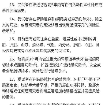
13、受试者在筛选访视前5年内有任何活动性恶性肿瘤或
恶性肿瘤病史。
14、受试者存在胃肠道穿孔(阑尾炎或穿透伤除外)、憩室
炎的病史，或者研究者判定受试者出现胃肠道穿孔的风险显
著增加。
15、目前患有或既往存在重度、进展性或未控制的肾
脏、肝脏、血液、消化道、代谢、内分泌、肺脏、心脏、神
经疾病史或有血栓栓塞疾病病史的受试者。
16、随机前3个月内做过重大的胃肠道手术(不包括阑尾
切除术或胆囊切除术)，如曾接受过广泛结肠切除术，次全或
者全结肠切除术，或计划进行肠道手术。
17、受试者存在结肠镜检查的禁忌症，包括但不限于胃
肠道瘘管、腹部手术后早期、严重的凝血功能障碍、腹部大
动脉瘤或任何经研究者判断显著增加结肠镜检查并发症风险
的情况。