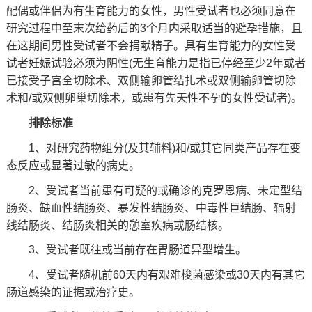
配偶或伴侣为有生育能力的女性，男性受试者也必须同意在
研究过程中至末次给药后的3个月内采取适当的避孕措施，且
在这期间男性受试者不会捐献精子。具有生育能力的女性受
试者妊娠试验必须为阴性(无生育能力是指已停经至少2年或者
已接受子宫全切除术、双侧输卵管结扎术或双侧输卵管切除
术和/或双侧卵巢切除术，或患有先天性不孕的女性受试者)。
排除标准
1、对研究药物组分(及其辅料)和/或其它同类产品存在变
态反应或显著过敏的病史。
2、受试者当前患有可疑的或确诊的克罗恩病、未定型结
肠炎、缺血性结肠炎、暴发性结肠炎、中毒性巨结肠、辐射
线结肠炎、结肠炎相关的憩室疾病或肠结核。
3、受试者既往或当前存在胃肠道异型增生。
4、受试者随机前60天内有艰难梭菌感染或30天内有其它
肠道感染的证据或治疗史。