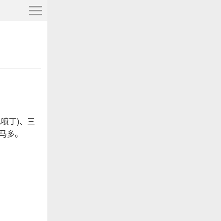
喷丁)、三
曲马多。