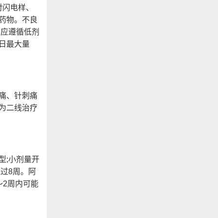
对闪电样、
药物。不良
。应遵循低剂
每日最大量
痛、针刺痛
为二线治疗
;小剂量开
过8周。阿
～2周内可能