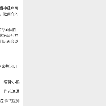
后神经痛可
。微创介入
治疗顽固性
状疱疹后神
们后面会邀
共识[J].
编辑:小熊
作者:潇潇
院 谭飞医师