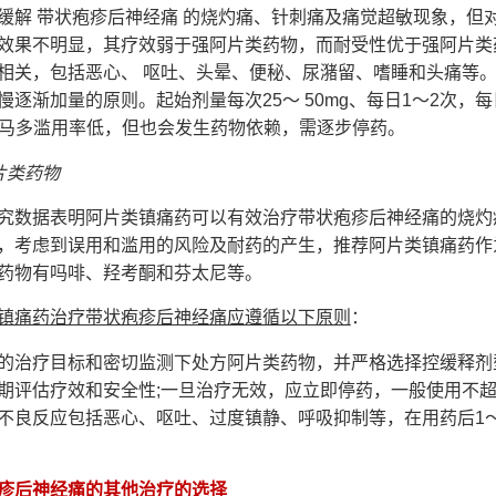
 带状疱疹后神经痛 的烧灼痛、针刺痛及痛觉超敏现象，但
效果不明显，其疗效弱于强阿片类药物，而耐受性优于强阿片类
相关，包括恶心、 呕吐、头晕、便秘、尿潴留、嗜睡和头痛等
慢逐渐加量的原则。起始剂量每次25～ 50mg、每日1～2次，
。曲马多滥用率低，但也会发生药物依赖，需逐步停药。
片类药物
数据表明阿片类镇痛药可以有效治疗带状疱疹后神经痛的烧灼
，考虑到误用和滥用的风险及耐药的产生，推荐阿片类镇痛药作
药物有吗啡、羟考酮和芬太尼等。
镇痛药治疗带状疱疹后神经痛应遵循以下原则
：
疗目标和密切监测下处方阿片类药物，并严格选择控缓释剂型
期评估疗效和安全性;一旦治疗无效，应立即停药，一般使用不超
不良反应包括恶心、呕吐、过度镇静、呼吸抑制等，在用药后1
疹后神经痛的
其他治疗的选择