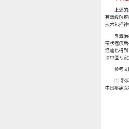
上述的药
有效缓解疼
技术包括神
臭氧治疗
带状疱疹后
经痛也得到
请中医专家
参考文
[1] 带
中国疼痛医学杂志