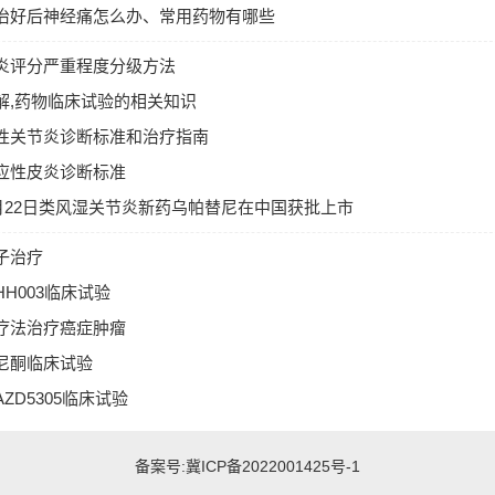
治好后神经痛怎么办、常用药物有哪些
炎评分严重程度分级方法
解,药物临床试验的相关知识
性关节炎诊断标准和治疗指南
应性皮炎诊断标准
年3月22日类风湿关节炎新药乌帕替尼在中国获批上市
子治疗
H003临床试验
疗法治疗癌症肿瘤
尼酮临床试验
ZD5305临床试验
备案号:
冀ICP备2022001425号-1