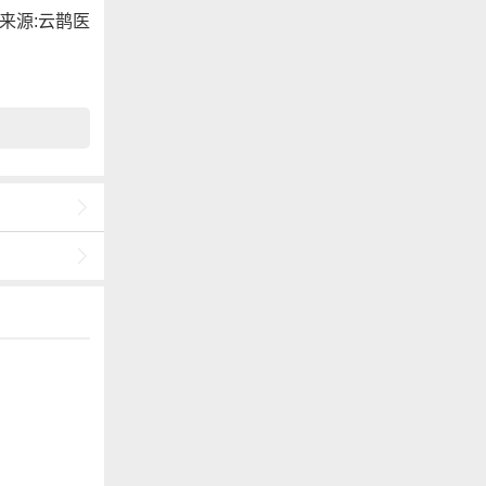
源:云鹊医