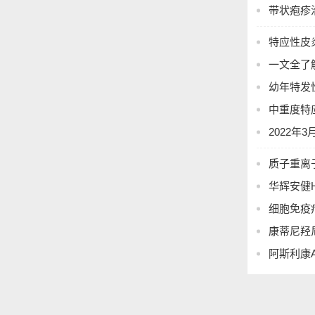
带状疱疹
特应性皮
一文全了
幼年特发
中重度特
2022
质子重离
华辉安健H
细胞免疫
康蒂尼羟
阿斯利康A