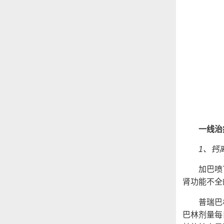
一线治
1、钙
加巴喷丁的
肾功能不全
普瑞巴林是
巴林剂量每