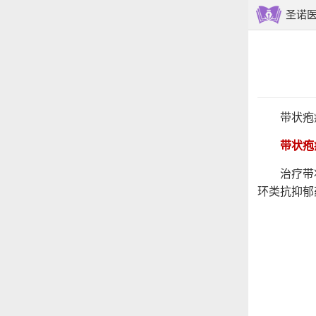
圣诺
带状疱疹
带状疱
治疗带状疱
环类抗抑郁