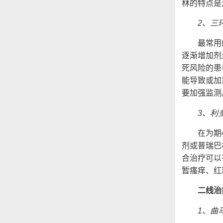
林的特点是
2、三
最常用的药
逐渐增加剂
死风险的患
能导致或加
要加强监测
3、利
在为期4～
剂或普瑞巴
合治疗可以
暂瘙痒、红
二线治
1、曲