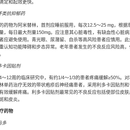
滴定和起效更快。
环类抗抑郁药
物为阿米替林，首剂应睡前服用，每次12.5～25 mg，根据
量，每日最大剂量150mg。应注意其心脏毒性，有缺血性心脏
者应避免使用。青光眼、尿潴留、自杀等高风险患者应慎用。此
重认知功能障碍和步态异常。老年患者发生的不良反应风险高，
。
多卡因贴剂
12周的临床研究中，有约1/4～1/3的患者疼痛缓解≥50%。
林单药治疗无效的带状疱疹后神经痛患者，采用利多卡因贴剂和
有效缓解疼痛。利多卡因贴剂最常见的不良反应包括使部位皮肤
斑和皮炎。
疗药物
马多